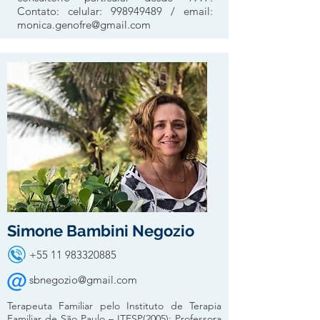
Contato: celular:
998949489
/ email:
monica.genofre@gmail.com
Simone Bambini Negozio
+55 11 983320885
sbnegozio@gmail.com
Terapeuta Familiar pelo Instituto de Terapia
Familiar de São Paulo – ITFSP(2005); Professora