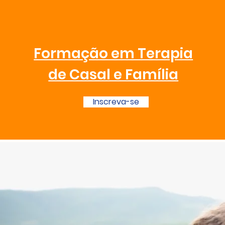
Formação em Terapia
de Casal e Família
Inscreva-se