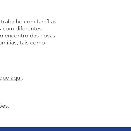
trabalho com famílias
s com diferentes
ao encontro das novas
amílias, tais como
ique aqui
.
ões.