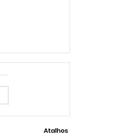
P na XI Jornada de
pia Familiar da APTF
Atalhos
 impacto da crise à