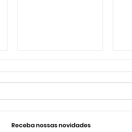
Práticas com famílias de
ITFS
adolescentes trans e
Tera
Receba nossas novidades
não-binários
- Do