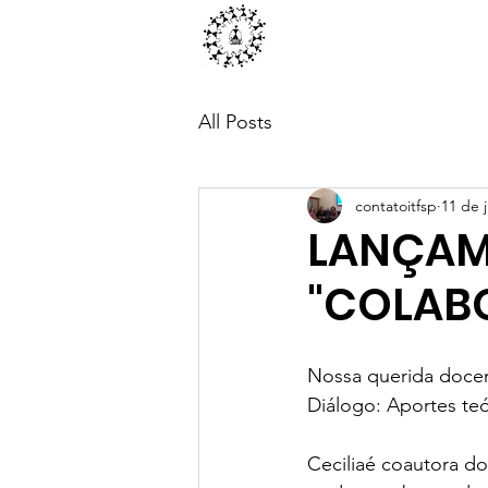
ITFSP
Princ
All Posts
contatoitfsp
11 de 
LANÇAM
"COLAB
Nossa querida docent
Diálogo: Aportes teó
Ceciliaé coautora do