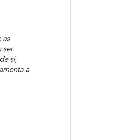
 as 
 ser 
e si, 
damenta a 