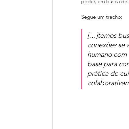
poder, em busca de 
Segue um trecho:
[…]temos busc
conexões se a
humano com ou
base para con
prática de cu
colaborativa