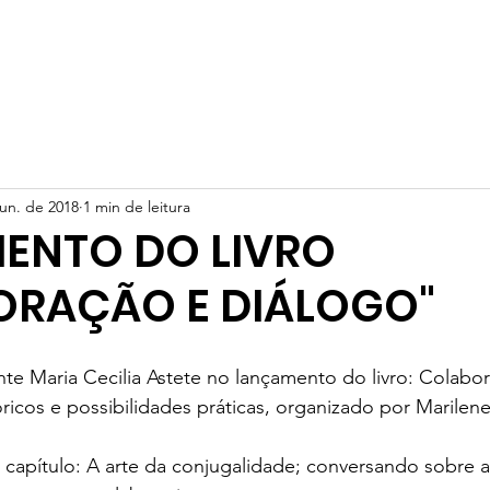
ipal
Quem somos
Cursos
Projetos
Parceria
N
jun. de 2018
1 min de leitura
ENTO DO LIVRO
ORAÇÃO E DIÁLOGO"
e Maria Cecilia Astete no lançamento do livro: Colabor
ricos e possibilidades práticas, organizado por Marilen
 capítulo: A arte da conjugalidade; conversando sobre a